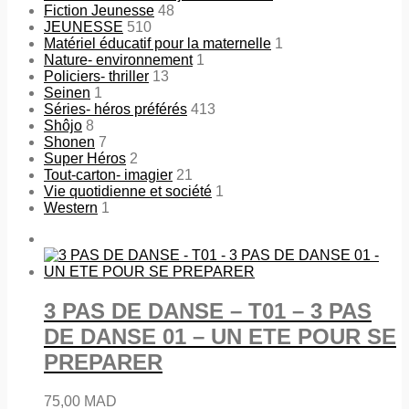
Fiction Jeunesse
48
JEUNESSE
510
Matériel éducatif pour la maternelle
1
Nature- environnement
1
Policiers- thriller
13
Seinen
1
Séries- héros préférés
413
Shôjo
8
Shonen
7
Super Héros
2
Tout-carton- imagier
21
Vie quotidienne et société
1
Western
1
3 PAS DE DANSE – T01 – 3 PAS
DE DANSE 01 – UN ETE POUR SE
PREPARER
75,00
MAD