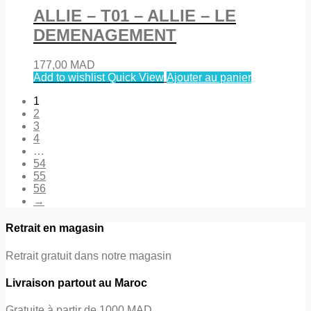
ALLIE – T01 – ALLIE – LE
DEMENAGEMENT
177,00
MAD
Add to wishlist
Quick View
Ajouter au panier
1
2
3
4
…
54
55
56
→
Retrait en magasin
Retrait gratuit dans notre magasin
Livraison partout au Maroc
Gratuite à partir de 1000 MAD