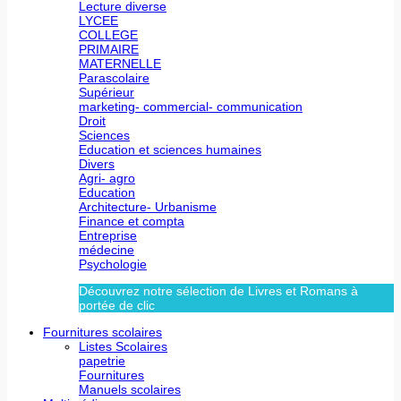
Lecture diverse
LYCEE
COLLEGE
PRIMAIRE
MATERNELLE
Parascolaire
Supérieur
marketing- commercial- communication
Droit
Sciences
Education et sciences humaines
Divers
Agri- agro
Education
Architecture- Urbanisme
Finance et compta
Entreprise
médecine
Psychologie
Découvrez notre sélection de Livres et Romans à
portée de clic
Fournitures scolaires
Listes Scolaires
papetrie
Fournitures
Manuels scolaires