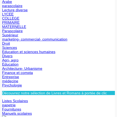
Arabe
parascolaire
Lecture diverse
LYCEE
COLLEGE
PRIMAIRE
MATERNELLE
Parascolaire
Supérieur
marketing- commercial- communication
Droit
Sciences
Education et sciences humaines
Divers
Agri- agro
Education
Architecture- Urbanisme
Finance et compta
Entreprise
médecine
Psychologie
Découvrez notre sélection de Livres et Romans à portée de clic
Listes Scolaires
papetrie
Fournitures
Manuels scolaires