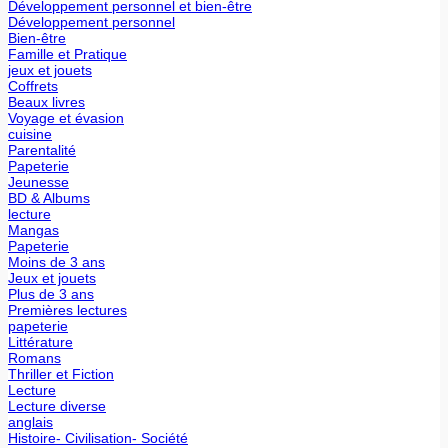
Développement personnel et bien-être
Développement personnel
Bien-être
Famille et Pratique
jeux et jouets
Coffrets
Beaux livres
Voyage et évasion
cuisine
Parentalité
Papeterie
Jeunesse
BD & Albums
lecture
Mangas
Papeterie
Moins de 3 ans
Jeux et jouets
Plus de 3 ans
Premières lectures
papeterie
Littérature
Romans
Thriller et Fiction
Lecture
Lecture diverse
anglais
Histoire- Civilisation- Société