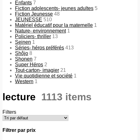
Enfants
7
Fiction adolescents- jeunes adultes
5
Fiction Jeunesse
48
JEUNESSE
510
Matériel éducatif pour la maternelle
1
Nature- environnement
1
Policiers- thriller
13
Seinen
1
Séries- héros préférés
413
Shôjo
8
Shonen
7
Super Héros
2
Tout-carton- imagier
21
Vie quotidienne et société
1
Western
1
lecture
1113 items
Filters
Filtrer par prix