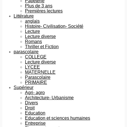
Papeterie
Plus de 3 ans
Premières lectures
Littérature
anglais
Histoire- Civilisation- Société
Lecture
Lecture diverse
Romans
Thriller et Fiction
parascolaire
COLLEGE
Lecture diverse
LYCEE
MATERNELLE
Parascolaire
PRIMAIRE
Supérieur
Agri- agro
Architecture- Urbanisme
Divers
Droit
Education
Education et sciences humaines
Entreprise